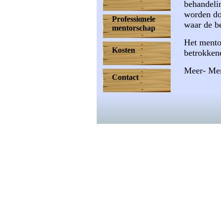
behandeli
worden doo
Professionele
waar de be
mentorschap
Het mento
Kosten
betrokken
Meer- Men
Contact