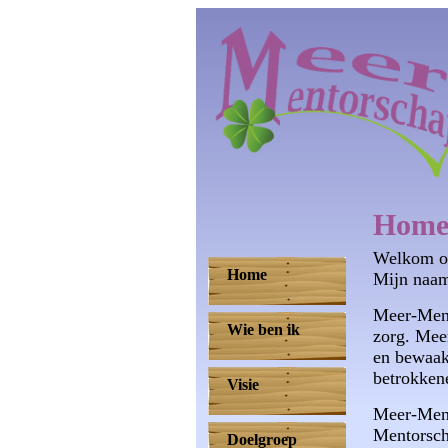
Hom
Welkom op
Home
Mijn naam
Meer-Mento
Wie ben ik
zorg. Mee
en bewaakt
betrokkene
Visie
Meer-Mento
Mentorscha
Doelgroep